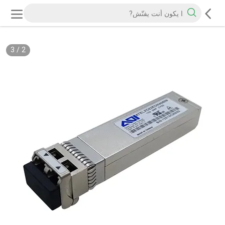
3
/
2