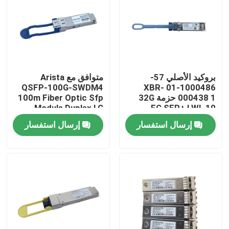
جولة في المعمل
مراقبة الجودة
بروكيد الأصلي 57-
متوافق مع Arista
QSFP-100G-SWDM4
1000486-01 XBR-
اتصل بنا
000438 1 حزمة 32G
100m Fiber Optic Sfp
Module Duplex LC
FC SFP+ LWL 10
كيلومترات ناقل ناقل
MMF
إرسال استفسار
إرسال استفسار
أخبار
بصري للفايبر بروكيد
FC64- 48
منتجات إنفيديا الذكاء الاصطناعي
وحدة بصرية 400G/800G
وحدة 100G QSFP28