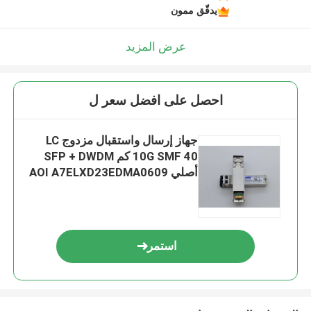
يدقّق ممون
عرض المزيد
احصل على افضل سعر ل
جهاز إرسال واستقبال مزدوج LC
10G SMF 40 كم SFP + DWDM
أصلي AOI A7ELXD23EDMA0609
استمر