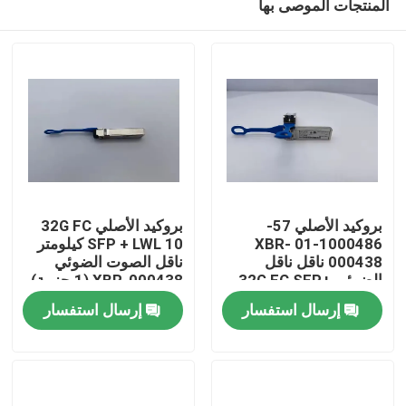
المنتجات الموصى بها
بروكيد الأصلي 57-
بروكيد الأصلي 32G FC
1000486-01 XBR-
SFP + LWL 10 كيلومتر
000438 ناقل ناقل
ناقل الصوت الضوئي
الضوئي 32G FC SFP+
XBR-000438 (1 حزمة)
مسكن
LWL 10 كم 1 حزمة
للاستخدام بالألياف
إرسال استفسار
إرسال استفسار
ناقلات الألياف الضوئية
الضوئية نموذج FC64-48
منتجات
معلومات عنا