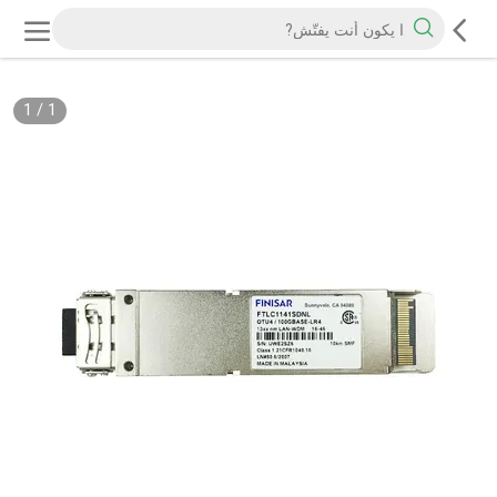
1
/
1