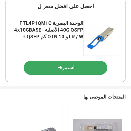
احصل على افضل سعر ل
الوحدة البصرية FTL4P1QM1C
40G QSFP الأصلية 4x10GBASE-
LR / W و OTN 10 كم QSFP +
استمر
المنتجات الموصى بها