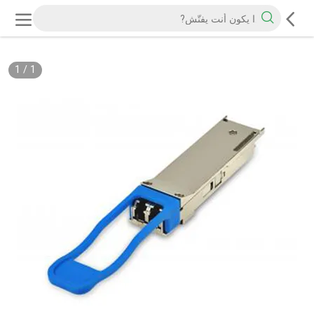
1
/
1