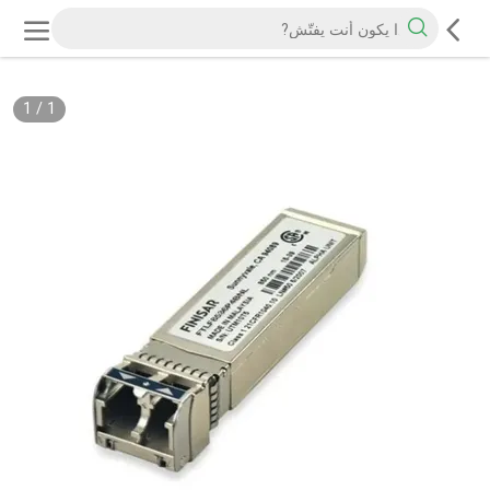
1
/
1