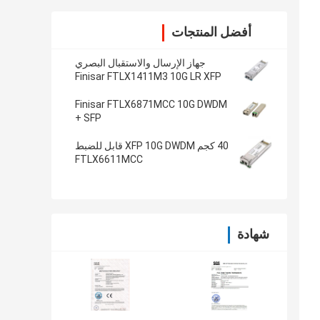
أفضل المنتجات
جهاز الإرسال والاستقبال البصري
Finisar FTLX1411M3 10G LR XFP
Finisar FTLX6871MCC 10G DWDM
SFP +
40 كجم XFP 10G DWDM قابل للضبط
FTLX6611MCC
شهادة