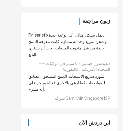
زبون مراجعة
Finisar sfp يعمل بشكل مثالي. كل نوعية جيدة
وشحن سريع وخدمة ممتازة. كانت معرفة المنتج
جيدة من قبل مندوب المبيعات. يجب أن يشتري
البائع.
—— ديفيدسون جيمس داتا سينر في الولايات
المتحدة الأمريكية ، كاليفورنيا
المورد سريع الاستجابة. المنتج المشحون مطابق
للمواصفات كما ادعى بالأحرى فعالة وينجز على
أنه ملتزم.
—— شركة Sam Khin Singapore ISP
ابن دردش الآن