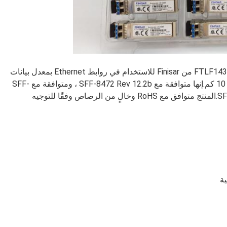
تم تصميم أجهزة الإرسال والاستقبال FTLF1436P3BCL SFP28 من Finisar للاستخدام في روابط Ethernet بمعدل بيانات
يصل إلى 25.78 جيجابت / ثانية وطول ارتباط يصل إلى 10 كم.إنها متوافقة مع SFF-8472 Rev 12.2b ، ومتوافقة مع SFF-
8432a والأجزاء القابلة للتطبيق من SFF-8431 Rev. 3.0c.المنتج متوافق مع RoHS وخالٍ من الرصاص وفقًا للتوجيه