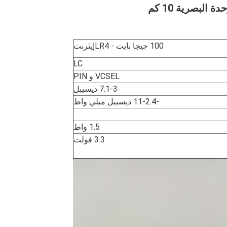
100 جيجا بايت - LR4
إيثرنت
LC
VCSEL و PIN
7.1-3 ديسيبل
-11-2.4 ديسيبل ميلي واط
1.5 واط
3.3 فولت