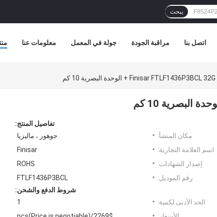
يبحث
اتصل بنا
مراقبة الجودة
جولة في المعمل
معلومات عنا
منت
Finisar FTLF1436P3BCL  + الوحدة البصرية 10 كم
تفاصيل المنتج:
مكان المنشأ:
جوهور ، ماليزيا
اسم العلامة التجارية:
Finisar
إصدار الشهادات:
ROHS
رقم الموديل:
FTLF1436P3BCL
شروط الدفع والشحن:
الحد الأدنى لكمية:
1
الأسعار:
2269$/pcs(Price is negotiable)