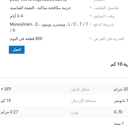
تفاصيل التغليف:
حزمة مكافحة ساكنة ، التعبئة القياسية
وقت التسليم:
3-4 أيام
شروط الدفع:
L / C ، T / T ، ويسترن يونيون ، MoneyGram ، D
/ A
القدرة على العرض:
800 قطعة في اليوم
اتصل
25 جرام
شكل عامل:
SFP +
تر
مسافة الإرسال:
10 كم
0-70
وزن:
0.27 جرام
1 سنة