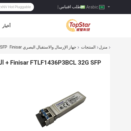
طلب اقتباس
|
Arabic
أخبار
منزل
المنتجات
جهاز الإرسال والاستقبال البصري Finisar
32G SFP
Finisar FTLF1436P3BCL 32G SFP + الوحدة البصرية 10 كم