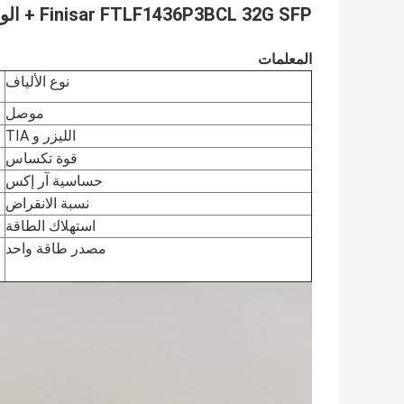
Finisar FTLF1436P3BCL 32G SFP + الوحدة البصرية 10 كم
المعلمات
نوع الألياف
موصل
الليزر و TIA
قوة تكساس
حساسية آر إكس
نسبة الانقراض
استهلاك الطاقة
مصدر طاقة واحد