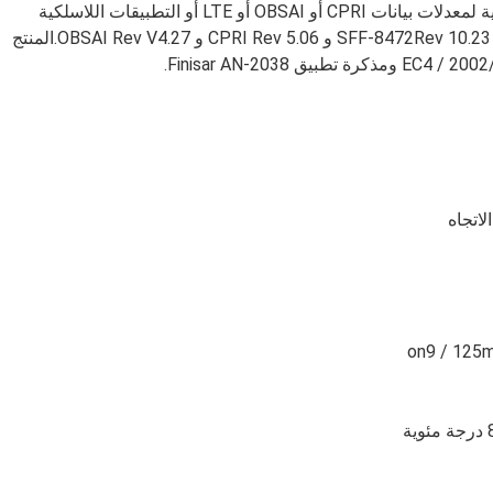
تصل إلى 1.4 كم بمعدل يصل إلى 9.8304 جيجابت / ثانية لمعدلات بيانات CPRI أو OBSAI أو LTE أو التطبيقات اللاسلكية
الأخرى.وهي متوافقة مع SFF-84311 و SFF-84322 و SFF-8472Rev 10.23 و CPRI Rev 5.06 و OBSAI Rev V4.27.المنتج