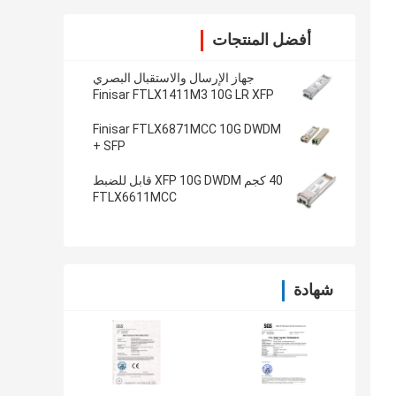
أفضل المنتجات
جهاز الإرسال والاستقبال البصري
Finisar FTLX1411M3 10G LR XFP
Finisar FTLX6871MCC 10G DWDM
SFP +
40 كجم XFP 10G DWDM قابل للضبط
FTLX6611MCC
شهادة