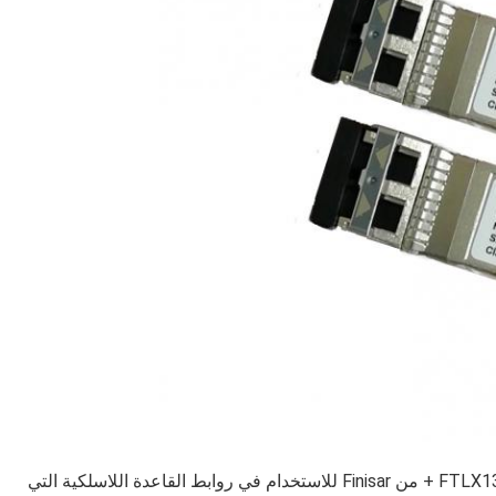
تم تصميم أجهزة الإرسال والاستقبال FTLX1370W3BTL SFP + من Finisar للاستخدام في روابط القاعدة اللاسلكية التي