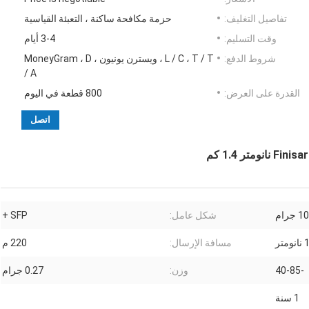
تفاصيل التغليف:
حزمة مكافحة ساكنة ، التعبئة القياسية
وقت التسليم:
3-4 أيام
شروط الدفع:
L / C ، T / T ، ويسترن يونيون ، MoneyGram ، D
/ A
القدرة على العرض:
800 قطعة في اليوم
اتصل
10 جرام
شكل عامل:
SFP +
تر
مسافة الإرسال:
220 م
-40-85
وزن:
0.27 جرام
1 سنة