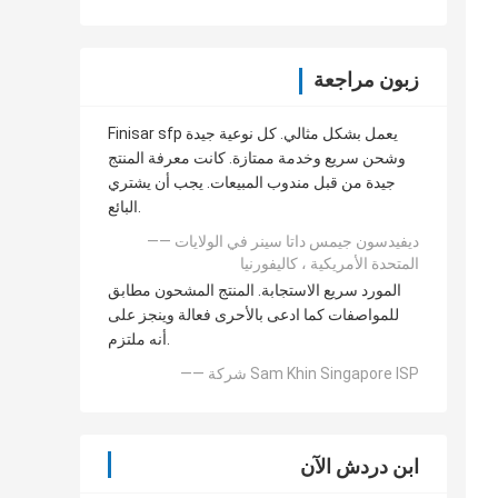
زبون مراجعة
Finisar sfp يعمل بشكل مثالي. كل نوعية جيدة
وشحن سريع وخدمة ممتازة. كانت معرفة المنتج
جيدة من قبل مندوب المبيعات. يجب أن يشتري
البائع.
—— ديفيدسون جيمس داتا سينر في الولايات
المتحدة الأمريكية ، كاليفورنيا
المورد سريع الاستجابة. المنتج المشحون مطابق
للمواصفات كما ادعى بالأحرى فعالة وينجز على
أنه ملتزم.
—— شركة Sam Khin Singapore ISP
ابن دردش الآن