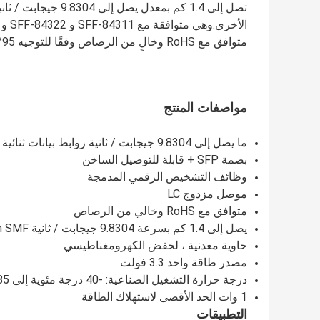
متوافق مع RoHS وخالٍ من الرصاص وفقًا للتوجيه 2002/95 / EC4 ومذكرة تطبيق Finisar AN-2038.
مواصفات المنتج
ما يصل إلى 9.8304 جيجابت / ثانية روابط بيانات ثنائية الاتجاه
بصمة SFP + قابلة للتوصيل الساخن
وظائف التشخيص الرقمي المدمجة
موصل مزدوج LC
متوافق مع RoHS وخالي من الرصاص
يصل إلى 1.4 كم بسرعة 9.8304 جيجابت / ثانية on9 / 125m SMF
حاوية معدنية ، لخفض الكهرومغناطيسي
مصدر طاقة واحد 3.3 فولت
درجة حرارة التشغيل الصناعية: -40 درجة مئوية إلى 85 درجة مئوية
1 وات الحد الأقصى لاستهلاك الطاقة
التطبيقات