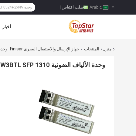
طلب اقتباس
|
Arabic
أخبار
منزل
المنتجات
جهاز الإرسال والاستقبال البصري Finisar
وحدة الألياف ا
وحدة الألياف الضوئية Finisar FTLX1370W3BTL SFP 1310 نانومتر 1.4 كم