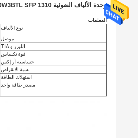
وحدة الألياف الضوئية Finisar FTLX1370W3BTL SFP 1310 نانومتر 1.4 كم
المعلمات
نوع الألياف
موصل
الليزر و TIA
قوة تكساس
حساسية آر إكس
نسبة الانقراض
استهلاك الطاقة
مصدر طاقة واحد