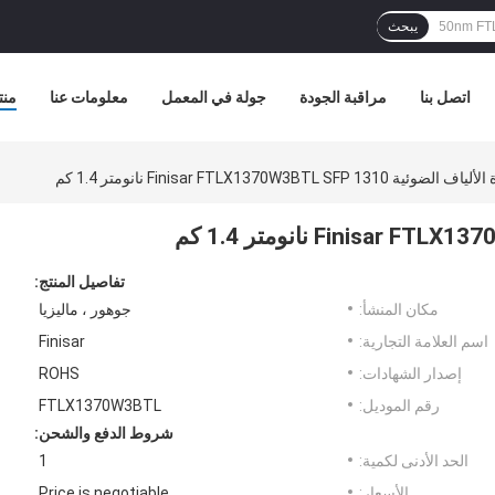
يبحث
اتصل بنا
مراقبة الجودة
جولة في المعمل
معلومات عنا
منت
لضوئية Finisar FTLX1370W3BTL SFP 1310 نانومتر 1.4 كم
تفاصيل المنتج:
مكان المنشأ:
جوهور ، ماليزيا
اسم العلامة التجارية:
Finisar
إصدار الشهادات:
ROHS
رقم الموديل:
FTLX1370W3BTL
شروط الدفع والشحن:
الحد الأدنى لكمية:
1
الأسعار:
Price is negotiable