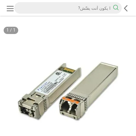
1
/
1