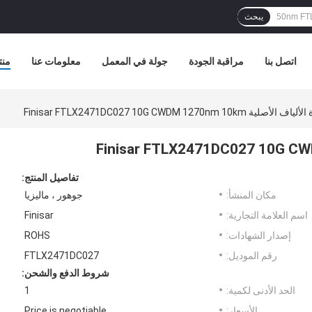
يبحث
اتصل بنا
مراقبة الجودة
جولة في المعمل
معلومات عنا
منت
لأصلية Finisar FTLX2471DC027 10G CWDM 1270nm 10km
تفاصيل المنتج:
مكان المنشأ:
جوهور ، ماليزيا
اسم العلامة التجارية:
Finisar
إصدار الشهادات:
ROHS
رقم الموديل:
FTLX2471DC027
شروط الدفع والشحن:
الحد الأدنى لكمية:
1
الأسعار:
Price is negotiable