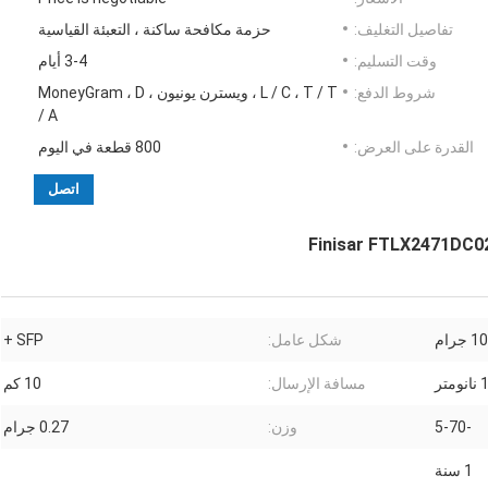
تفاصيل التغليف:
حزمة مكافحة ساكنة ، التعبئة القياسية
وقت التسليم:
3-4 أيام
شروط الدفع:
L / C ، T / T ، ويسترن يونيون ، MoneyGram ، D
/ A
القدرة على العرض:
800 قطعة في اليوم
اتصل
10 جرام
شكل عامل:
SFP +
تر
مسافة الإرسال:
10 كم
-5-70
وزن:
0.27 جرام
1 سنة