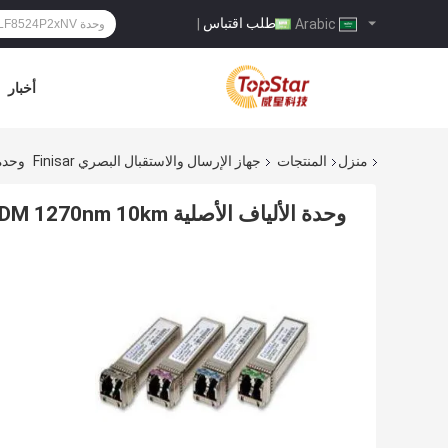
طلب اقتباس
|
Arabic
أخبار
منزل
المنتجات
جهاز الإرسال والاستقبال البصري Finisar
وحدة الألياف ا
وحدة الألياف الأصلية Finisar FTLX2471DC027 10G CWDM 1270nm 10km