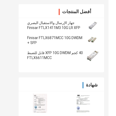
أفضل المنتجات
جهاز الإرسال والاستقبال البصري
Finisar FTLX1411M3 10G LR XFP
Finisar FTLX6871MCC 10G DWDM
SFP +
40 كجم XFP 10G DWDM قابل للضبط
FTLX6611MCC
شهادة