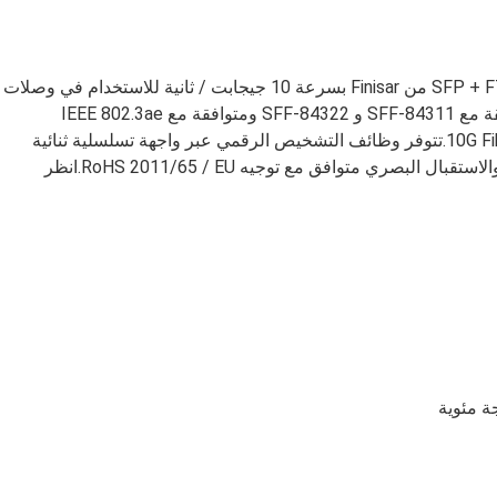
تم تصميم أجهزة الإرسال والاستقبال SFP + FTLX2471DC0xx من Finisar بسرعة 10 جيجابت / ثانية للاستخدام في وصلات
الألياف أحادية الوضع CWDM بسرعة 10 كم.إنها متوافقة مع SFF-84311 و SFF-84322 ومتوافقة مع IEEE 802.3ae
10GBASELR / LW3 و 10G Fibre Channel 1200-SM-LL-L4.تتوفر وظائف التشخيص الرقمي عبر واجهة تسلسلية ثنائية
الأسلاك ، كما هو محدد في SFF-84725.جهاز الإرسال والاستقبال البصري متوافق مع توجيه RoHS 2011/65 / EU.انظر