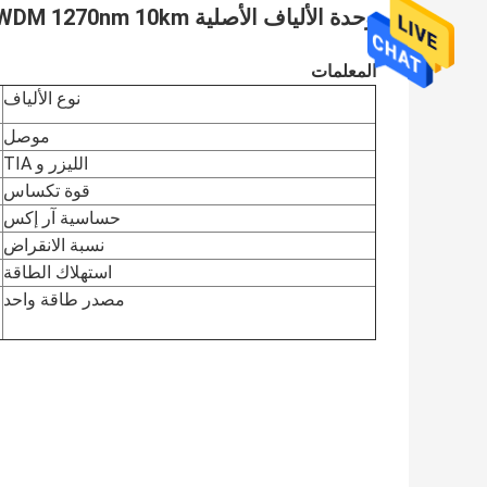
وحدة الألياف الأصلية Finisar FTLX2471DC027 10G CWDM 1270nm 10km
المعلمات
نوع الألياف
موصل
الليزر و TIA
قوة تكساس
حساسية آر إكس
نسبة الانقراض
استهلاك الطاقة
مصدر طاقة واحد