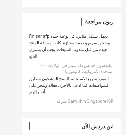
زبون مراجعة
Finisar sfp يعمل بشكل مثالي. كل نوعية جيدة
وشحن سريع وخدمة ممتازة. كانت معرفة المنتج
جيدة من قبل مندوب المبيعات. يجب أن يشتري
البائع.
—— ديفيدسون جيمس داتا سينر في الولايات
المتحدة الأمريكية ، كاليفورنيا
المورد سريع الاستجابة. المنتج المشحون مطابق
للمواصفات كما ادعى بالأحرى فعالة وينجز على
أنه ملتزم.
—— شركة Sam Khin Singapore ISP
ابن دردش الآن