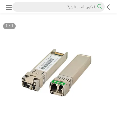
1
/
1