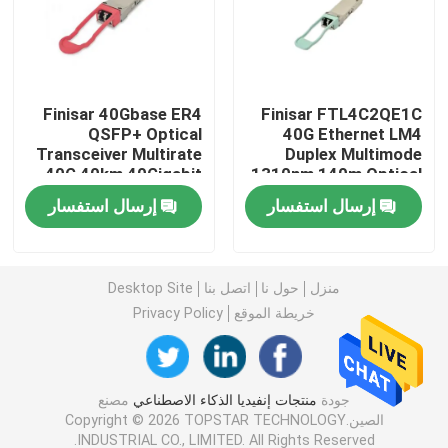
وحدة 25G SFP28
Finisar 40Gbase ER4
Finisar FTL4C2QE1C
وحدة 10G SFP
QSFP+ Optical
40G Ethernet LM4
Transceiver Multirate
Duplex Multimode
40G 40km 40Gigabit
1310nm 140m Optical
جهاز الإرسال والاستقبال البصري Finisar
Ethernet Link
Transceiver Hot
إرسال استفسار
إرسال استفسار
40GBASE-ER4 Hot
Pluggable Port DC
Pluggable LC
Fiber Optic Equipment
بطاقة محول الشبكة
Connector
منزل
حول نا
اتصل بنا
Desktop Site
وحدة FC SFP البروكاتية
خريطة الموقع
Privacy Policy
مفتاح Brocade SAN
جودة
منتجات إنفيديا الذكاء الاصطناعي
مصنع
الصين.Copyright © 2026 TOPSTAR TECHNOLOGY
رخصة بروكيد POD
INDUSTRIAL CO., LIMITED. All Rights Reserved.