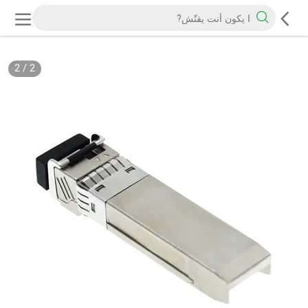
2
/
2