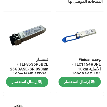
المنتجات الموصى بها
وحدة Finisar
فينيسار
FTLF8536P5BCL
FTLC1154RDPL
الأصلية 10km
25GBASE-SR 850nm
100m MMF SFP28-
100GBASE-LR4
مسكن
QSFP28 SMF
25G-SR وحدة المرسل
إرسال استفسار
إرسال استفسار
Transceiver Optical
البصري
منتجات
معلومات عنا