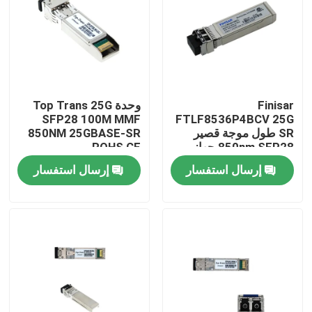
جولة في المعمل
مراقبة الجودة
Finisar
وحدة Top Trans 25G
SFP28 100M MMF
FTLF8536P4BCV 25G
اتصل بنا
SR طول موجة قصير
850NM 25GBASE-SR
850nm SFP28 جهاز
ROHS CE
استقبال بصري
إرسال استفسار
إرسال استفسار
أخبار
منتجات إنفيديا الذكاء الاصطناعي
وحدة بصرية 400G/800G
وحدة 100G QSFP28