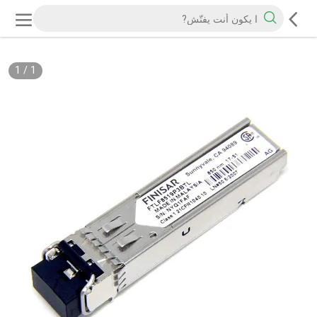
1
/
1