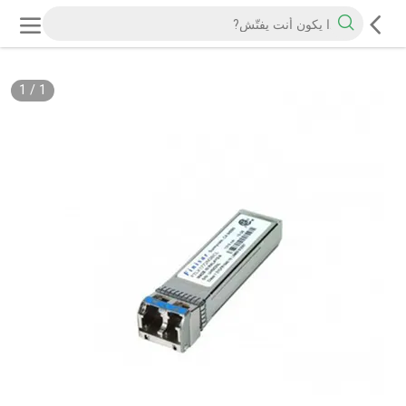
1
/
1