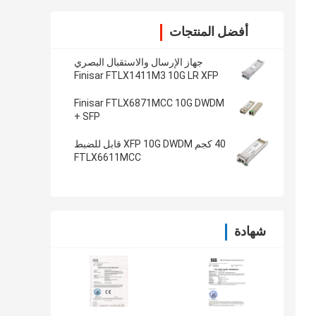
أفضل المنتجات
جهاز الإرسال والاستقبال البصري
Finisar FTLX1411M3 10G LR XFP
Finisar FTLX6871MCC 10G DWDM
SFP +
40 كجم XFP 10G DWDM قابل للضبط
FTLX6611MCC
شهادة