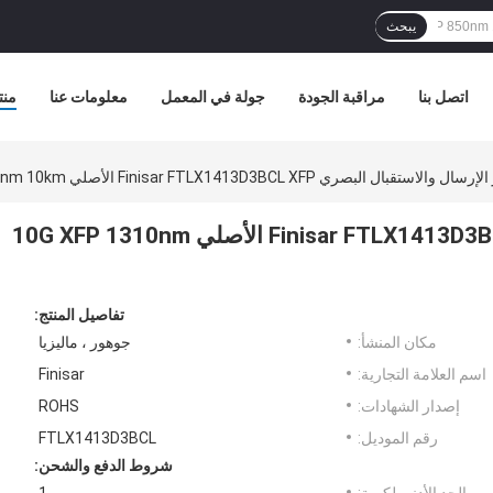
يبحث
اتصل بنا
مراقبة الجودة
جولة في المعمل
معلومات عنا
منت
 والاستقبال البصري Finisar FTLX1413D3BCL XFP الأصلي 10G XFP 1310nm 10km
جهاز الإرسال والاستقبال البصري Finisar FTLX1413D3BCL XFP الأصلي 10G XFP 1310nm
تفاصيل المنتج:
مكان المنشأ:
جوهور ، ماليزيا
اسم العلامة التجارية:
Finisar
إصدار الشهادات:
ROHS
رقم الموديل:
FTLX1413D3BCL
شروط الدفع والشحن: