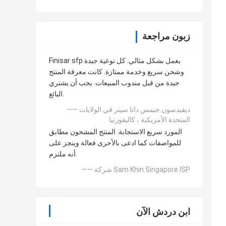
زبون مراجعة
Finisar sfp يعمل بشكل مثالي. كل نوعية جيدة
وشحن سريع وخدمة ممتازة. كانت معرفة المنتج
جيدة من قبل مندوب المبيعات. يجب أن يشتري
البائع.
—— ديفيدسون جيمس داتا سينر في الولايات
المتحدة الأمريكية ، كاليفورنيا
المورد سريع الاستجابة. المنتج المشحون مطابق
للمواصفات كما ادعى بالأحرى فعالة وينجز على
أنه ملتزم.
—— شركة Sam Khin Singapore ISP
ابن دردش الآن