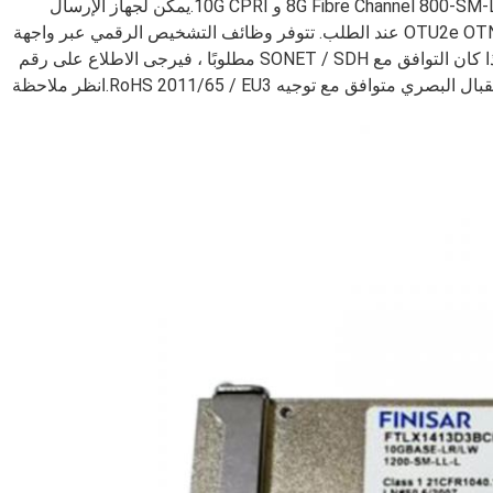
802.3ae و 10G Fibre Channel 1200-SMLL-L و 8G Fibre Channel 800-SM-LC-L و 10G CPRI.يمكن لجهاز الإرسال
والاستقبال هذا أيضًا دعم بروتوكولي OTU1e و OTU2e OTN / FEC عند الطلب. تتوفر وظائف التشخيص الرقمي عبر واجهة
تسلسلية ثنائية الأسلاك ، كما هو محدد في XFP MSA.إذا كان التوافق مع SONET / SDH مطلوبًا ، فيرجى الاطلاع على رقم
الجزء Finisar FTLX1413M3BCL.جهاز الإرسال والاستقبال البصري متوافق مع توجيه RoHS 2011/65 / EU3.انظر ملاحظة