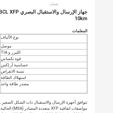
ضمان:
10km
المعلمات
نوع الألياف
موصل
الليزر و TIA
قوة تكساس
حساسية آر إكس
نسبة الانقراض
استهلاك الطاقة
مصدر طاقة واحد