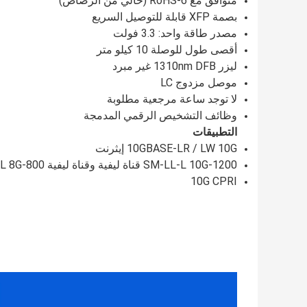
متوافق مع RoHS-6 (خالي من الرصاص)
بصمة XFP قابلة للتوصيل السريع
مصدر طاقة واحد: 3.3 فولت
أقصى طول للوصلة 10 كيلو متر
ليزر 1310nm DFB غير مبرد
موصل مزدوج LC
لا توجد ساعة مرجعية مطلوبة
وظائف التشخيص الرقمي المدمجة
التطبيقات
10GBASE-LR / LW 10G إيثرنت
1200-SM-LL-L 10G قناة ليفية وقناة ليفية 800-SM-LC-L 8G
10G CPRI