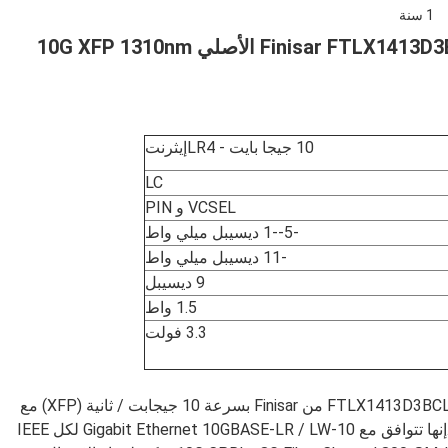
1 سنة
جهاز الإرسال والاستقبال البصري Finisar FTLX1413D3BCL XFP الأصلي 10G XFP 1310nm
10 جيجا بايت - LR4
إيثرنت
LC
VCSEL و PIN
-5--1 ديسيبل ميلي واط
-11 ديسيبل ميلي واط
9 ديسيبل
1.5 واط
3.3 فولت
تتوافق أجهزة الإرسال والاستقبال ذات الشكل الصغير FTLX1413D3BCL من Finisar بسرعة 10 جيجابت / ثانية (XFP) مع
مواصفات اتفاقية XFP متعددة المصادر (MSA) الحالية.إنها تتوافق مع 10-Gigabit Ethernet 10GBASE-LR / LW لكل IEEE