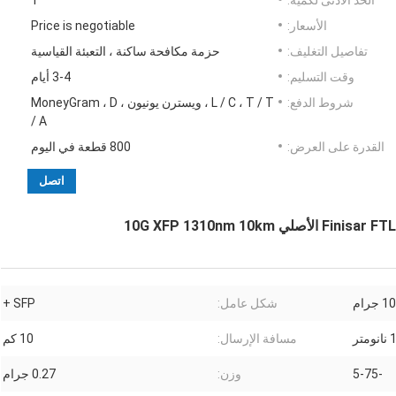
الحد الأدنى لكمية:
1
الأسعار:
Price is negotiable
تفاصيل التغليف:
حزمة مكافحة ساكنة ، التعبئة القياسية
وقت التسليم:
3-4 أيام
شروط الدفع:
L / C ، T / T ، ويسترن يونيون ، MoneyGram ، D
/ A
القدرة على العرض:
800 قطعة في اليوم
اتصل
10 جرام
شكل عامل:
SFP +
تر
مسافة الإرسال:
10 كم
-5-75
وزن:
0.27 جرام