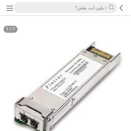
1
/
1