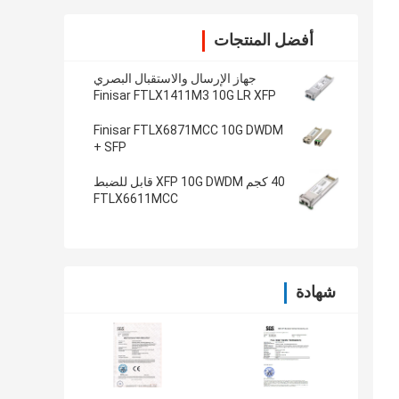
أفضل المنتجات
جهاز الإرسال والاستقبال البصري
Finisar FTLX1411M3 10G LR XFP
Finisar FTLX6871MCC 10G DWDM
SFP +
40 كجم XFP 10G DWDM قابل للضبط
FTLX6611MCC
شهادة