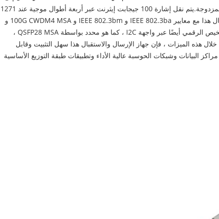
2 كم عبر الألياف ذات الوضع الفردي (SMF) مع موصلات LC المزدوجة.يتم نقل إشارة 100 جيجابت إيثرنت عبر أربعة أطوال موجية عند 1271
، 1291 ، 1311 ، 1331 نانومتر.يتوافق جهاز الإرسال والاستقبال هذا مع معايير IEEE 802.3ba و IEEE 802.3bm و 100G CWDM4 MSA و
SFF-8665 و SFF-8636 و ITU-T G.694.2.تتوفر وظائف التشخيص الرقمي أيضًا عبر واجهة I2C ، كما هو محدد بواسطة QSFP28 MSA ،
ال هذه الميزات ، فإن جهاز الإرسال والاستقبال هذا سهل التثبيت وقابل
اكز البيانات وشبكات الحوسبة عالية الأداء وتطبيقات طبقة التوزيع الأساسية