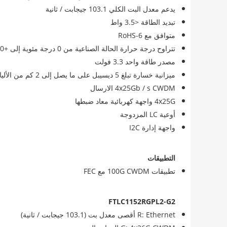
يدعم معدل البت الكلي 103.1 جيجابت / ثانية
تبديد الطاقة <3.5 واط
متوافق مع RoHS-6
تتراوح درجة حرارة الحالة الصناعية من 0 درجة مئوية إلى +70 درجة مئوية
مصدر طاقة واحد 3.3 فولت
ميزانية خسارة تبلغ 5 ديسيبل على ما يصل إلى 2 كم من الألياف أحادية الوضع (SMF) [مع KR4 FEC]
4x25Gb / s CWDM الارسال
4x25G واجهة كهربائية معاد ضبطها
أوعية LC المزدوجة
واجهة إدارة I2C
التطبيقات
تطبيقات 100G CWDM مع FEC
FTLC1152RGPL2-G2
R: Ethernet أقصى معدل بت (103.1 جيجابت / ثانية)