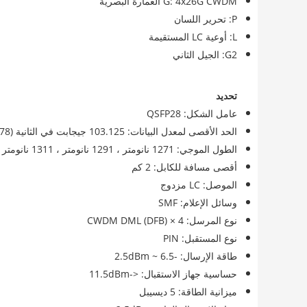
G: 4x26G CWDM العمارة البصرية
P: تحرير اللسان
L: أوعية LC المستقيمة
G2: الجيل الثاني
تحديد
عامل الشكل: QSFP28
الحد الأقصى لمعدل البيانات: 103.125 جيجابت في الثانية (4x 25.78 جيجابت في الثانية)
الطول الموجي: 1271 نانومتر ، 1291 نانومتر ، 1311 نانومتر و 1331 نانومتر
أقصى مسافة للكابل: 2 كم
الموصل: LC مزدوج
وسائل الإعلام: SMF
نوع المرسل: 4 × CWDM DML (DFB)
نوع المستقبل: PIN
طاقة الإرسال: -6.5 ~ 2.5dBm
حساسية جهاز الاستقبال: <-11.5dBm
ميزانية الطاقة: 5 ديسيبل