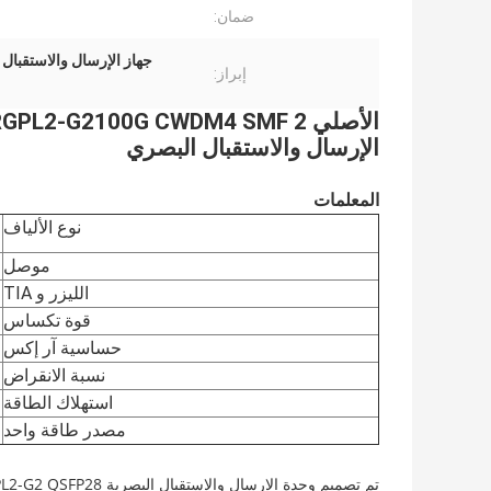
ضمان:
جهاز الإرسال والاستقبال البصري SFP28
إبراز:
الإرسال والاستقبال البصري
المعلمات
نوع الألياف
موصل
الليزر و TIA
قوة تكساس
حساسية آر إكس
نسبة الانقراض
استهلاك الطاقة
مصدر طاقة واحد