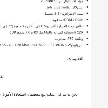
جهاز الاستقبال الزائد: 2.5dBm
استهلاك الطاقة: ≤3.5 واط
نسبة الانقراض:> 3.5 ديسيبل
DDM / DOM: مدعوم
نطاق درجة الحرارة التجارية: 0 إلى 70 درجة مئوية (32 إلى 158 درجة فهرنهايت)
CDR (استعادة الساعة والبيانات): TX & RX مدمج CDR
وظيفة FEC: مدعومة
البروتوكولات: IEEE 802.3ba ، IEEE 802.3bm ، 100G CWDM4 MSA ، QSFP28 MSA ، SFF-8665 ، SFF-8636
التعليمات
نعم
نحن ندعم كل عملية بيع مع
ضمان استعادة الأموال 