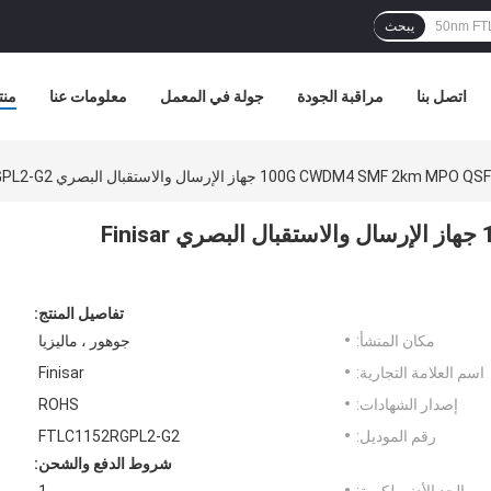
يبحث
اتصل بنا
مراقبة الجودة
جولة في المعمل
معلومات عنا
منت
100G CWDM4 SMF 2km  جهاز الإرسال والاستقبال البصري Finisar FTLC1152RGPL2-G2
100G CWDM4 SMF 2km MPO QSFP28 جهاز الإرسال والاستقبال البصري Finisar
تفاصيل المنتج:
مكان المنشأ:
جوهور ، ماليزيا
اسم العلامة التجارية:
Finisar
إصدار الشهادات:
ROHS
رقم الموديل:
FTLC1152RGPL2-G2
شروط الدفع والشحن: