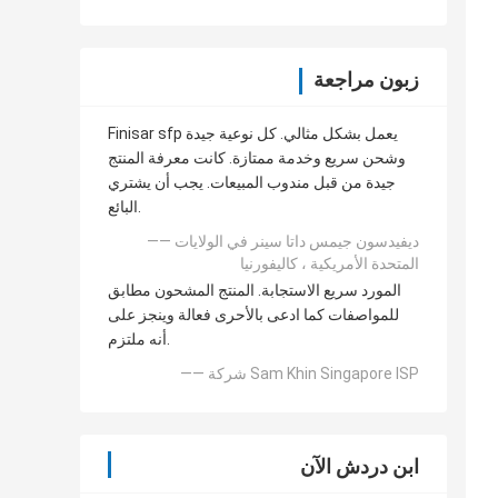
زبون مراجعة
Finisar sfp يعمل بشكل مثالي. كل نوعية جيدة
وشحن سريع وخدمة ممتازة. كانت معرفة المنتج
جيدة من قبل مندوب المبيعات. يجب أن يشتري
البائع.
—— ديفيدسون جيمس داتا سينر في الولايات
المتحدة الأمريكية ، كاليفورنيا
المورد سريع الاستجابة. المنتج المشحون مطابق
للمواصفات كما ادعى بالأحرى فعالة وينجز على
أنه ملتزم.
—— شركة Sam Khin Singapore ISP
ابن دردش الآن