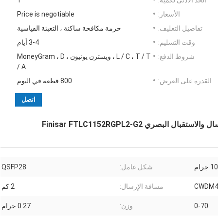
الحد الأدنى لكمية:
1
الأسعار:
Price is negotiable
تفاصيل التغليف:
حزمة مكافحة ساكنة ، التعبئة القياسية
وقت التسليم:
3-4 أيام
شروط الدفع:
L / C ، T / T ، ويسترن يونيون ، MoneyGram ، D
/ A
القدرة على العرض:
800 قطعة في اليوم
اتصل
 جرام
شكل عامل:
QSFP28
CWDM
مسافة الإرسال:
2 كم
0-70
وزن:
0.27 جرام