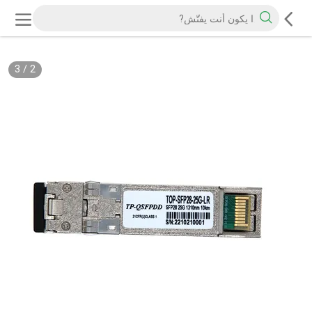
3
/
2