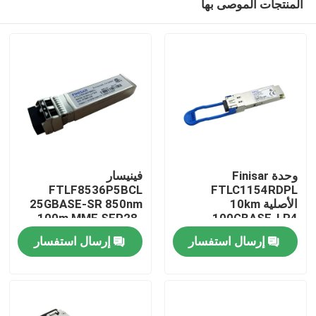
المنتجات الموصى بها
وحدة Finisar
فينيسار
FTLF8536P5BCL
FTLC1154RDPL
الأصلية 10km
25GBASE-SR 850nm
100m MMF SFP28-
100GBASE-LR4
مسكن
QSFP28 SMF
25G-SR وحدة المرسل
إرسال استفسار
إرسال استفسار
Transceiver Optical
البصري
منتجات
معلومات عنا