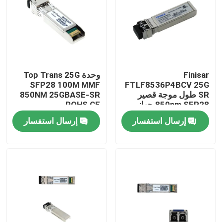
جولة في المعمل
مراقبة الجودة
Finisar
وحدة Top Trans 25G
SFP28 100M MMF
FTLF8536P4BCV 25G
اتصل بنا
SR طول موجة قصير
850NM 25GBASE-SR
850nm SFP28 جهاز
ROHS CE
استقبال بصري
إرسال استفسار
إرسال استفسار
أخبار
منتجات إنفيديا الذكاء الاصطناعي
وحدة بصرية 400G/800G
وحدة 100G QSFP28